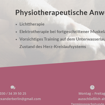
Physio­therapeu­tische A
Licht­therapie
Elektro­therapie bei fortge­schrit­tener Muske
Vorsichtiges Training auf dem Unter­wasser­l
Zustand des Herz-Kreis­lauf­systems


030 / 34 39 50 25
Montag – Freita
exanderberlin@gmail.com
ausschließlich al
Terminsprechstunde