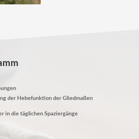
gramm
bungen
lung der Hebefunktion der Gliedmaßen
r in die täglichen Spazier­gänge