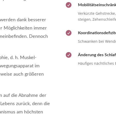

Mobilitäts­einschrän
Verkürzte Gehstrecke,
steigen, Zehenschleif
 werden dank besserer
er Möglich­keiten immer

Koordinations­defizit
emein­befinden. Dennoch
Schwanken bei Wendu

Änderung des Schlaf
phie, d. h. Muskel­
Häufiges nächtliches
wegungs­apparat im
ilweise auch größeren
hen auf die Abnahme der
 Lebens zurück, denn die
ganismus am höchsten