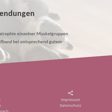
nwendungen
l­atrophie einzelner Muskel­gruppen
auf­band bei entsprechend gutem

g
Impressum
s
Datenschutz
 nach