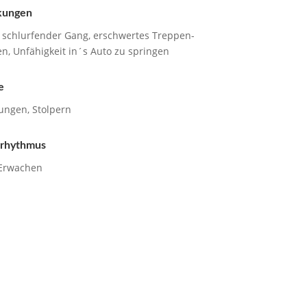
­kungen
 schlur­fender Gang, erschwer­tes Treppen­
en, Unfähigkeit in´s Auto zu springen
e
ngen, Stolpern
­rhythmus
 Erwachen