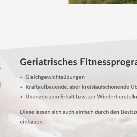
Geriatri­sches Fitness­pro
&
Gleich­gewichts­übungen
n
Kraftaufbauende, aber kreislaufschonende Ü
Übungen zum Erhalt bzw. zur Wieder­herstel
Diese lassen sich auch einfach durch den Besitze
einbauen.